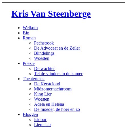
Kris Van Steenberge
Welkom
Bio
Roman
Pechstrook
De Advocaat en de Zeiler
Blindelings
Woesten
Poëzie
De wachter
Tel de vlinders in de kamer
Theatertekst
De Kerstcloud
Midzomernachtroom
King Lier
Woesten
Adela en Helena
De moeder, de hoer en zo
Bloggen
Isidoor
Lierenaar