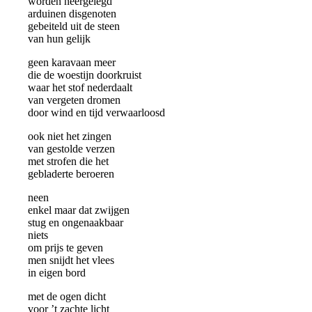
worden neergelegd
arduinen disgenoten
gebeiteld uit de steen
van hun gelijk
geen karavaan meer
die de woestijn doorkruist
waar het stof nederdaalt
van vergeten dromen
door wind en tijd verwaarloosd
ook niet het zingen
van gestolde verzen
met strofen die het
gebladerte beroeren
neen
enkel maar dat zwijgen
stug en ongenaakbaar
niets
om prijs te geven
men snijdt het vlees
in eigen bord
met de ogen dicht
voor ’t zachte licht