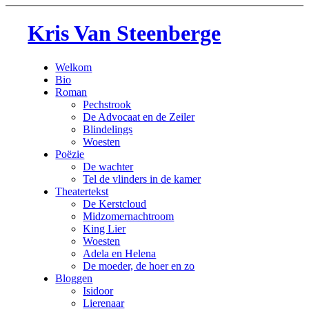
Kris Van Steenberge
Welkom
Bio
Roman
Pechstrook
De Advocaat en de Zeiler
Blindelings
Woesten
Poëzie
De wachter
Tel de vlinders in de kamer
Theatertekst
De Kerstcloud
Midzomernachtroom
King Lier
Woesten
Adela en Helena
De moeder, de hoer en zo
Bloggen
Isidoor
Lierenaar